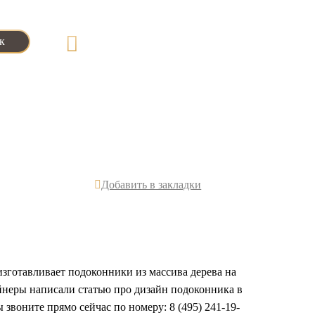
8 (495) 241-19-56

к
info@otdelka-lestnicy.ru
за
Партнерам
Блог
Контакты

Добавить в закладки
зготавливает подоконники из массива дерева на
айнеры написали статью про дизайн подоконника в
 звоните прямо сейчас по номеру: 8 (495) 241-19-