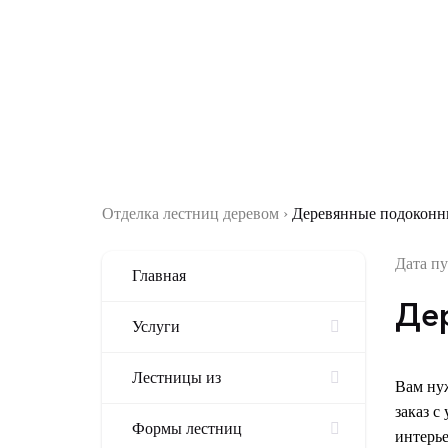
LORD SHELTER
Столярная мастерская
Услуги
Фото наших работы
Эт
Отделка лестниц деревом
›
Деревянные подоконн
Дата пу
Главная
Де
Услуги
Лестницы из
Вам нуж
заказ с
Формы лестниц
интерье