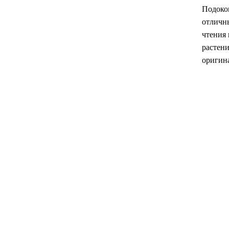
Подоко
отличн
чтения 
растени
оригина