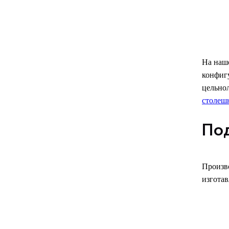
На наше
конфигу
цельно
столеш
Под
Произв
изготав