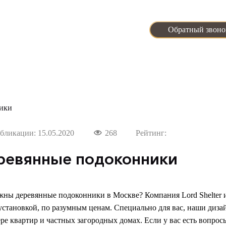
С 9:00 до 21:00 Пн - Вс
Обратный звоно
Задать вопрос
апы работ
Калькулятор
Выполнение Вашего зака
ики
бликации: 15.05.2020
268
Рейтинг:
ревянные подоконники
ны деревянные подоконники в Москве? Компания Lord Shelter и
 установкой, по разумным ценам. Специально для вас, наши диз
ре квартир и частных загородных домах. Если у вас есть вопросы