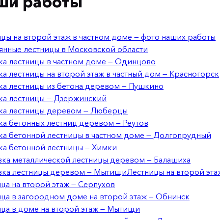
ши работы
цы на второй этаж в частном доме — фото наших работы
янные лестницы в Московской области
а лестницы в частном доме — Одинцово
а лестницы на второй этаж в частный дом — Красногорск
а лестницы из бетона деревом — Пушкино
ка лестницы — Дзержинский
ка лестницы деревом — Люберцы
а бетонных лестниц деревом — Реутов
а бетонной лестницы в частном доме — Долгопрудный
а бетонной лестницы — Химки
ка металлической лестницы деревом — Балашиха
ка лестницы деревом — Мытищи
Лестницы на второй эта
ца на второй этаж — Серпухов
ца в загородном доме на второй этаж — Обнинск
ца в доме на второй этаж — Мытищи