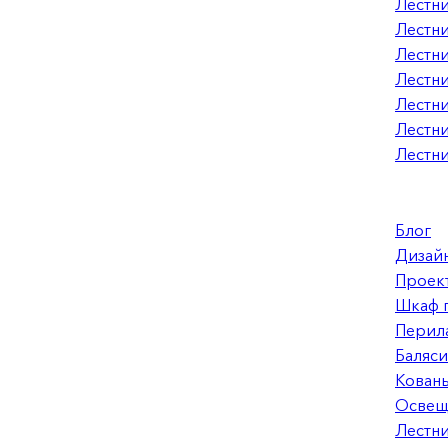
Лестни
Лестни
Лестни
Лестни
Лестни
Лестни
Лестн
Блог
Дизай
Проект
Шкаф 
Перила
Баляс
Кован
Освещ
Лестни