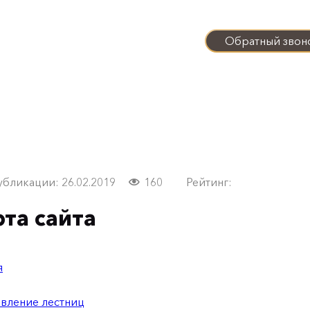
С 9:00 до 21:00 Пн - Вс
Обратный звон
Задать вопрос
апы работ
Калькулятор
Выполнение Вашего за
убликации: 26.02.2019
160
Рейтинг:
та сайта
я
вление лестниц