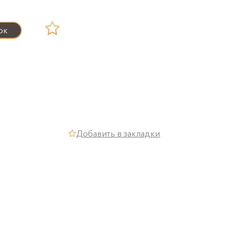
8 (495) 241-19-56

ок
info@otdelka-lestnicy.ru
каза
Партнерам
Блог
Контакты
Добавить в закладки
