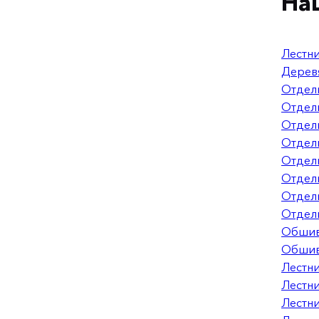
На
Лестни
Дерев
Отделк
Отделк
Отделк
Отдел
Отдел
Отделк
Отделк
Отделк
Обшив
Обшив
Лестни
Лестни
Лестни