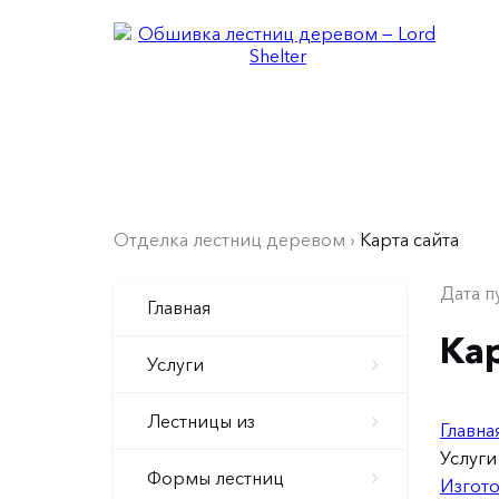
LORD SHELTER
Столярная мастерская
Услуги
Фото наших работы
Эт
Отделка лестниц деревом
›
Карта сайта
Дата п
Главная
Кар
Услуги
Лестницы из
Главна
Услуги
Формы лестниц
Изгото