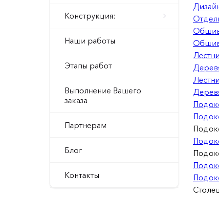
Дизайн
Конструкция:
Отдел
Обшив
Наши работы
Обшив
Лестни
Этапы работ
Дерев
Лестн
Выполнение Вашего
Дерев
заказа
Подок
Подоко
Партнерам
Подок
Подок
Блог
Подок
Подок
Контакты
Подок
Столе