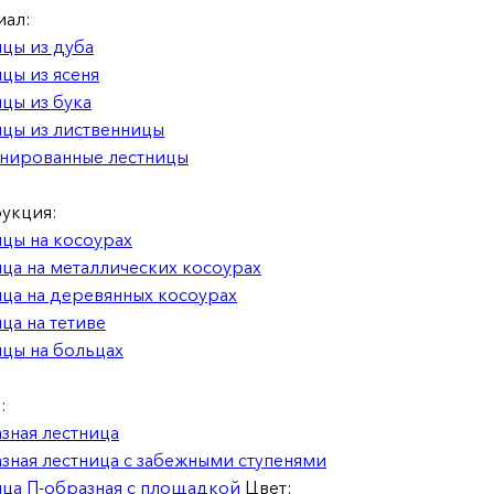
иал:
цы из дуба
цы из ясеня
цы из бука
цы из лиственницы
нированные лестницы
укция:
цы на косоурах
ца на металлических косоурах
ца на деревянных косоурах
ца на тетиве
цы на больцах
:
зная лестница
зная лестница с забежными ступенями
ца П-образная с площадкой
Цвет: