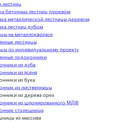
 лестниц
ка бетонных лестниц деревом
ка металлической лестницы деревом
ка лестниц дубом
цы на металлокаркасе
янные лестницы
ицы по индивидуальному проекту
янные подоконники
онники из дуба
нники из ясеня
онники из бука
онник из лиственницы
онники из дерева орех
онники из шпонированного МДФ
онник столешница
шницы из массива