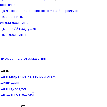
лестница
ца деревянная с поворотом на 90 градусов
вые лестницы
углая лестница
цы на 270 градусов
вые лестницы
нированные ограждения
ца для:
ца в квартире на второй этаж
одный дом
ца в таунхаусе
ицы для коттеджей