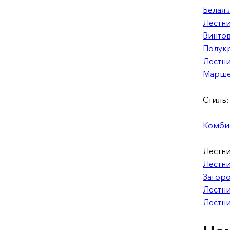
Белая 
Лестни
Винто
Полукр
Лестни
Марше
Стиль:
Комби
Лестни
Лестни
Загор
Лестни
Лестн