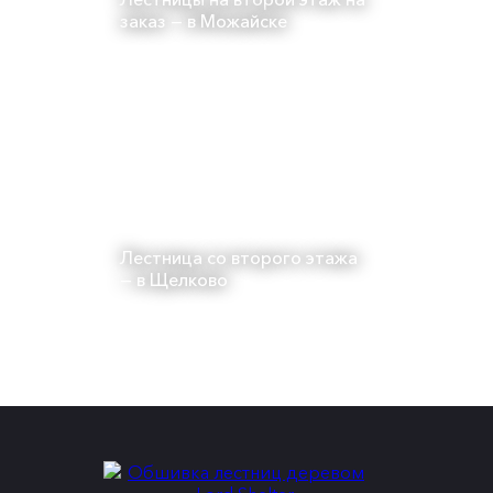
заказ — в Можайске
Лестница со второго этажа
— в Щелково